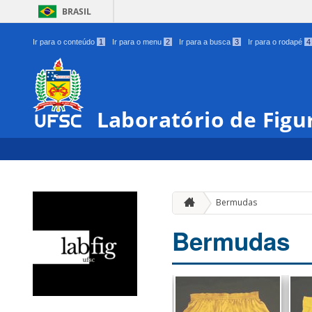
BRASIL
Ir para o conteúdo
1
Ir para o menu
2
Ir para a busca
3
Ir para o rodapé
4
Laboratório de Figu
Bermudas
Bermudas