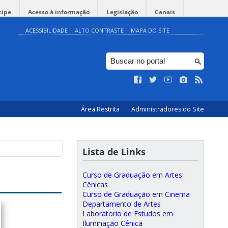
cipe
Acesso à informação
Legislação
Canais
ACESSIBILIDADE
ALTO CONTRASTE
MAPA DO SITE
Área Restrita
Administradores do Site
Lista de Links
Curso de Graduação em Artes
Cênicas
Curso de Graduação em Cinema
Departamento de Artes
Laboratorio de Estudos em
Iluminação Cênica