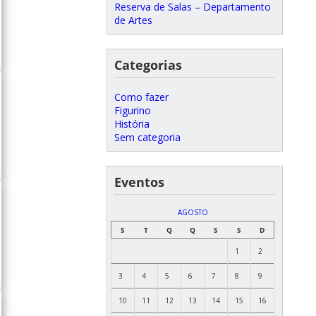
Reserva de Salas – Departamento
de Artes
Categorias
Como fazer
Figurino
História
Sem categoria
Eventos
AGOSTO
S
T
Q
Q
S
S
D
1
2
3
4
5
6
7
8
9
10
11
12
13
14
15
16