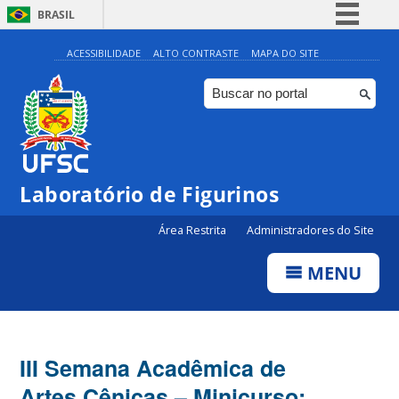
BRASIL
Simplifique!
ACESSIBILIDADE
ALTO CONTRASTE
MAPA DO SITE
Comunica BR
Participe
Acesso à informação
Legislação
Laboratório de Figurinos
Canais
Área Restrita
Administradores do Site
MENU
III Semana Acadêmica de
Artes Cênicas – Minicurso: